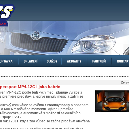
Ze sv
persport MP4-12C i jako kabrio
ren MP4-12C podle britských médií plánuje vyrábět i
é premiéře představila teprve minulý měsíc a zatím se
vidlicový osmiválec se dvěma turbodmychadly a obsahem
 kW) a 600 Nm točivého momentu. Výkon uprostřed
 Převodovka je automatická s možností sekvenčního
u spojku SSG.
 roku 2011, kdy a zda vůbec se začne prodávat otevřená