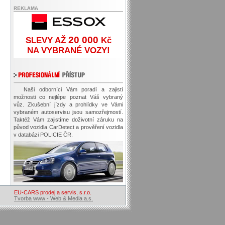
20 000
SLEVY AŽ
Kč
NA VYBRANÉ VOZY!
Naši odborníci Vám poradí a zajistí
možnosti co nejlépe poznat Váš vybraný
vůz. Zkušební jízdy a prohlídky ve Vámi
vybraném autoservisu jsou samozřejmostí.
Taktéž Vám zajistíme doživotní záruku na
původ vozidla CarDetect a prověření vozidla
v databázi POLICIE ČR.
EU-CARS prodej a servis, s.r.o.
Tvorba www - Web & Media a.s.