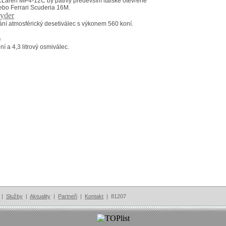
cLaren MP4-12C by patřily především italské otevřené
bo Ferrari Scuderia 16M.
ní atmosférický desetiválec s výkonem 560 koní.
í a 4,3 litrový osmiválec.
|
Služby
|
Aktuality
|
Partneři
|
Kontakt
| 81207