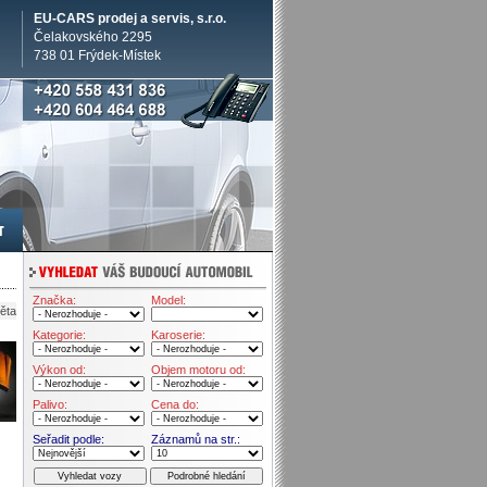
EU-CARS prodej a servis, s.r.o.
Čelakovského 2295
738 01 Frýdek-Místek
Značka:
Model:
ěta
Kategorie:
Karoserie:
Výkon od:
Objem motoru od:
Palivo:
Cena do:
Seřadit podle:
Záznamů na str.: