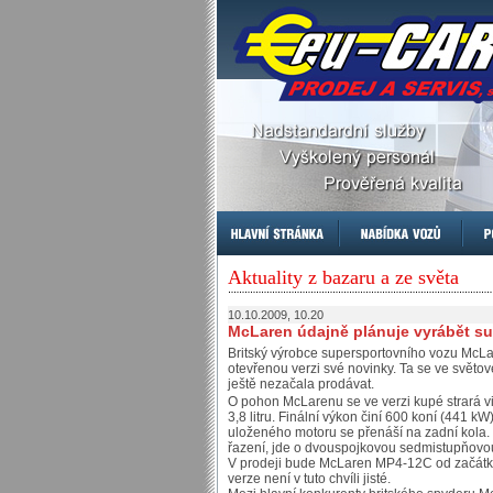
Aktuality z bazaru a ze světa
10.10.2009, 10.20
McLaren údajně plánuje vyrábět su
Britský výrobce supersportovního vozu McLa
otevřenou verzi své novinky. Ta se ve světov
ještě nezačala prodávat.
O pohon McLarenu se ve verzi kupé strará 
3,8 litru. Finální výkon činí 600 koní (441
uloženého motoru se přenáší na zadní kola.
řazení, jde o dvouspojkovou sedmistupňovo
V prodeji bude McLaren MP4-12C od začátku
verze není v tuto chvíli jisté.