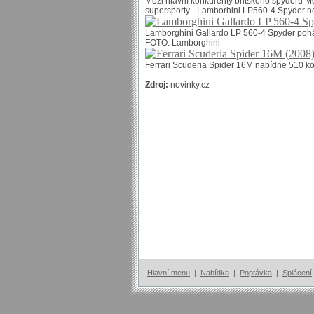
Mezi hlavní konkurenty britského spyderu M
supersporty -
Lamborhini LP560-4 Spyder ne
Lamborghini Gallardo LP 560-4 Spyder pohá
FOTO: Lamborghini
Ferrari Scuderia Spider 16M nabídne 510 kon
Zdroj:
novinky.cz
Hlavní menu
|
Nabídka
|
Poptávka
|
Splácení