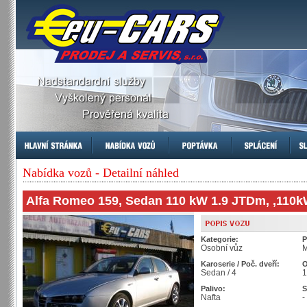
Nabídka vozů - Detailní náhled
Alfa Romeo 159, Sedan 110 kW 1.9 JTDm, ,110
Kategorie:
P
Osobní vůz
M
Karoserie / Poč. dveří:
O
Sedan / 4
1
Palivo:
S
Nafta
-