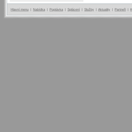
Hlavní menu
|
Nabídka
|
Poptávka
|
Splácení
|
Služby
|
Aktuality
|
Partneři
|
K