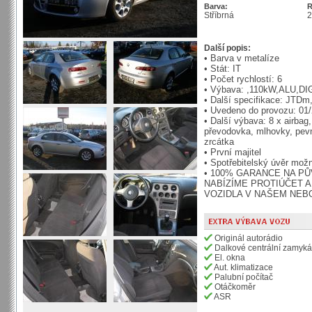
Barva:
R
Stříbrná
Další popis:
• Barva v metalíze
• Stát: IT
• Počet rychlostí: 6
• Výbava: ,110kW,ALU,D
• Další specifikace: JTDm
• Uvedeno do provozu: 01
• Další výbava: 8 x airbag
převodovka, mlhovky, pevn
zrcátka
• První majitel
• Spotřebitelský úvěr mož
• 100% GARANCE NA PŮ
NABÍZÍME PROTIÚČET A
VOZIDLA V NAŠEM NEBO
Originál autorádio
Dalkové centrální zamyká
El. okna
Aut. klimatizace
Palubní počítač
Otáčkoměr
ASR