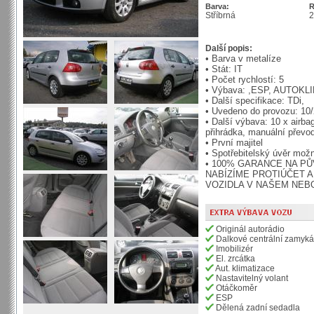
Barva:
R
Stříbrná
Další popis:
• Barva v metalíze
• Stát: IT
• Počet rychlostí: 5
• Výbava: ,ESP, AUTOKL
• Další specifikace: TDi,
• Uvedeno do provozu: 10
• Další výbava: 10 x airba
přihrádka, manuální převo
• První majitel
• Spotřebitelský úvěr mož
• 100% GARANCE NA PŮ
NABÍZÍME PROTIÚČET A
VOZIDLA V NAŠEM NEBO
Originál autorádio
Dalkové centrální zamyká
Imobilizér
El. zrcátka
Aut. klimatizace
Nastavitelný volant
Otáčkoměr
ESP
Dělená zadní sedadla