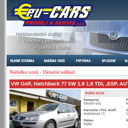
Nabídka vozů - Detailní náhled
VW Golf, Hatchback 77 kW 1.9 1,9 TDi, ,ESP, 
Kategorie:
P
Osobní vůz
M
Karoserie / Poč. dveří:
O
Hatchback / 5
1
Palivo:
S
Nafta
-