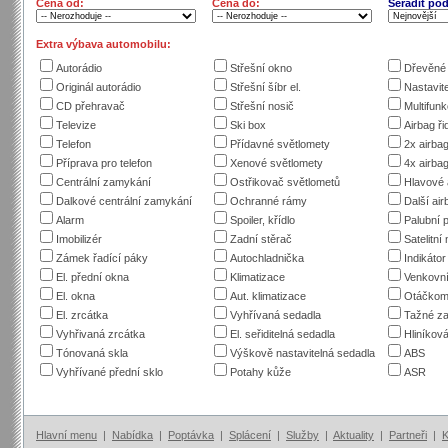
Cena od:
Cena do:
Seřadit pod
Extra výbava automobilu:
Autorádio
Střešní okno
Dřevěné 
Originál autorádio
Střešní šíbr el.
Nastavite
CD přehravač
Střešní nosič
Multifunk
Televize
Ski box
Airbag ři
Telefon
Přídavné světlomety
2x airba
Příprava pro telefon
Xenové světlomety
4x airba
Centrální zamykání
Ostřikovač světlometů
Hlavové 
Dalkové centrální zamykání
Ochranné rámy
Další ai
Alarm
Spoiler, křídlo
Palubní 
Imobilizér
Zadní stěrač
Satelitní
Zámek řadící páky
Autochladnička
Indikáto
El. přední okna
Klimatizace
Venkovní
El. okna
Aut. klimatizace
Otáčkom
El. zrcátka
Vyhřívaná sedadla
Tažné za
Vyhřivaná zrcátka
El. seřiditelná sedadla
Hliníková
Tónovaná skla
Výškově nastavitelná sedadla
ABS
Vyhřívané přední sklo
Potahy kůže
ASR
Hlavní menu
|
Nabídka
|
Poptávka
|
Splácení
|
Služby
|
Aktuality
|
Partneři
|
K