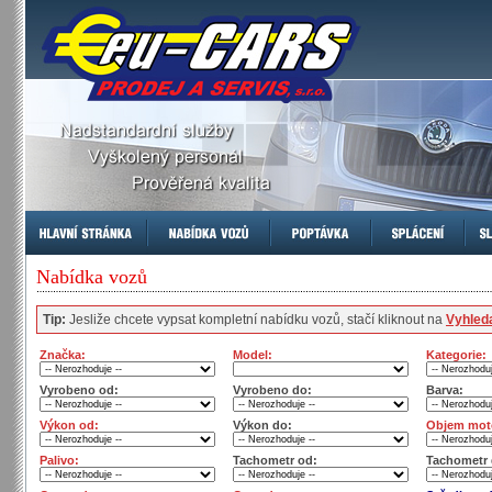
Nabídka vozů
Tip:
Jesliže chcete vypsat kompletní nabídku vozů, stačí kliknout na
Vyhled
Značka:
Model:
Kategorie:
Vyrobeno od:
Vyrobeno do:
Barva:
Výkon od:
Výkon do:
Objem mot
Palivo:
Tachometr od:
Tachometr 